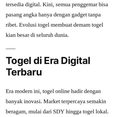
tersedia digital. Kini, semua penggemar bisa
pasang angka hanya dengan gadget tanpa
ribet. Evolusi togel membuat demam togel
kian besar di seluruh dunia.
Togel di Era Digital
Terbaru
Era modern ini, togel online hadir dengan
banyak inovasi. Market terpercaya semakin
beragam, mulai dari SDY hingga togel lokal.