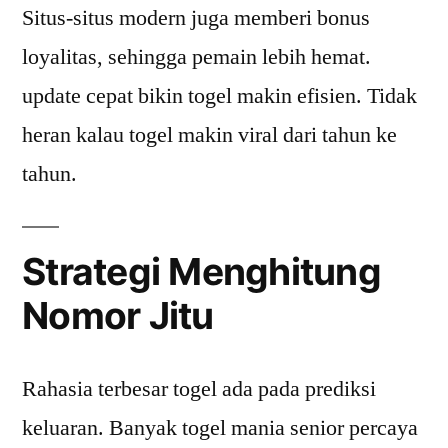
Situs-situs modern juga memberi bonus
loyalitas, sehingga pemain lebih hemat.
update cepat bikin togel makin efisien. Tidak
heran kalau togel makin viral dari tahun ke
tahun.
Strategi Menghitung
Nomor Jitu
Rahasia terbesar togel ada pada prediksi
keluaran. Banyak togel mania senior percaya