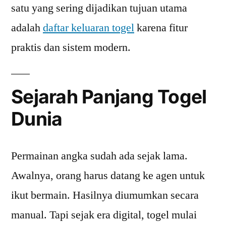
satu yang sering dijadikan tujuan utama
adalah
daftar keluaran togel
karena fitur
praktis dan sistem modern.
Sejarah Panjang Togel
Dunia
Permainan angka sudah ada sejak lama.
Awalnya, orang harus datang ke agen untuk
ikut bermain. Hasilnya diumumkan secara
manual. Tapi sejak era digital, togel mulai