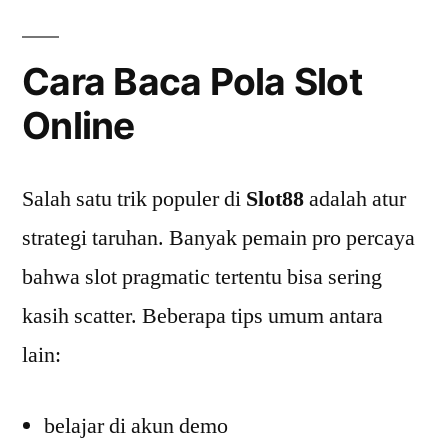
Cara Baca Pola Slot
Online
Salah satu trik populer di
Slot88
adalah atur
strategi taruhan. Banyak pemain pro percaya
bahwa slot pragmatic tertentu bisa sering
kasih scatter. Beberapa tips umum antara
lain:
belajar di akun demo