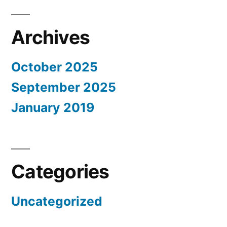
Archives
October 2025
September 2025
January 2019
Categories
Uncategorized