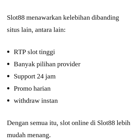
Slot88 menawarkan kelebihan dibanding
situs lain, antara lain:
RTP slot tinggi
Banyak pilihan provider
Support 24 jam
Promo harian
withdraw instan
Dengan semua itu, slot online di Slot88 lebih
mudah menang.