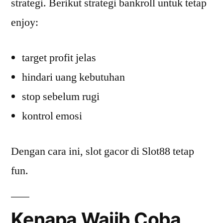
strategi. Berikut strategi bankroll untuk tetap
enjoy:
target profit jelas
hindari uang kebutuhan
stop sebelum rugi
kontrol emosi
Dengan cara ini, slot gacor di Slot88 tetap
fun.
Kenapa Wajib Coba