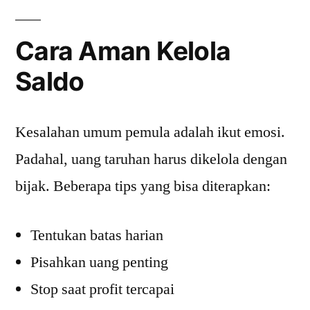
Cara Aman Kelola
Saldo
Kesalahan umum pemula adalah ikut emosi.
Padahal, uang taruhan harus dikelola dengan
bijak. Beberapa tips yang bisa diterapkan:
Tentukan batas harian
Pisahkan uang penting
Stop saat profit tercapai