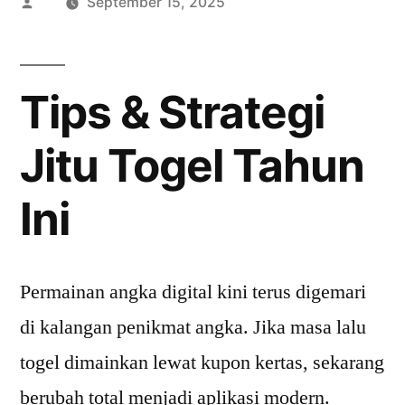
Posted
September 15, 2025
by
Tips & Strategi
Jitu Togel Tahun
Ini
Permainan angka digital kini terus digemari
di kalangan penikmat angka. Jika masa lalu
togel dimainkan lewat kupon kertas, sekarang
berubah total menjadi aplikasi modern.