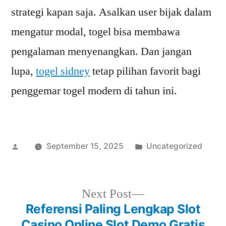
strategi kapan saja. Asalkan user bijak dalam
mengatur modal, togel bisa membawa
pengalaman menyenangkan. Dan jangan
lupa,
togel sidney
tetap pilihan favorit bagi
penggemar togel modern di tahun ini.
Posted
Posted
September 15, 2025
Uncategorized
by
in
Next
Next Post
post:
Referensi Paling Lengkap Slot
Post
Casino Online Slot Demo Gratis