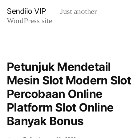
Skip
Sendiio VIP
Just another
to
WordPress site
content
Petunjuk Mendetail
Mesin Slot Modern Slot
Percobaan Online
Platform Slot Online
Banyak Bonus