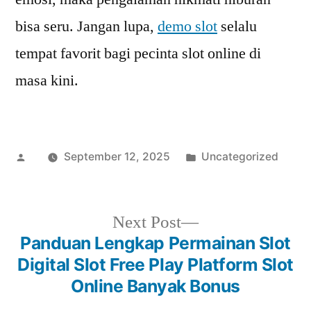
bisa seru. Jangan lupa,
demo slot
selalu
tempat favorit bagi pecinta slot online di
masa kini.
Posted
Posted
September 12, 2025
Uncategorized
by
in
Next
Next Post
post:
Panduan Lengkap Permainan Slot
Post
Digital Slot Free Play Platform Slot
navigation
Online Banyak Bonus