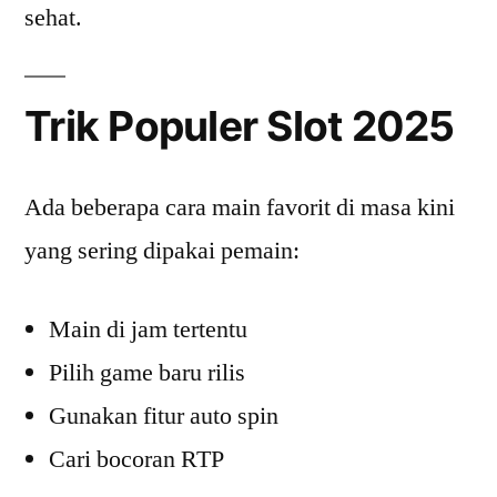
sehat.
Trik Populer Slot 2025
Ada beberapa cara main favorit di masa kini
yang sering dipakai pemain:
Main di jam tertentu
Pilih game baru rilis
Gunakan fitur auto spin
Cari bocoran RTP