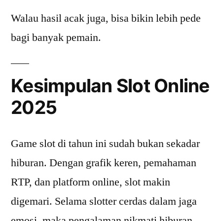
Walau hasil acak juga, bisa bikin lebih pede
bagi banyak pemain.
Kesimpulan Slot Online
2025
Game slot di tahun ini sudah bukan sekadar
hiburan. Dengan grafik keren, pemahaman
RTP, dan platform online, slot makin
digemari. Selama slotter cerdas dalam jaga
emosi, maka pengalaman nikmati hiburan